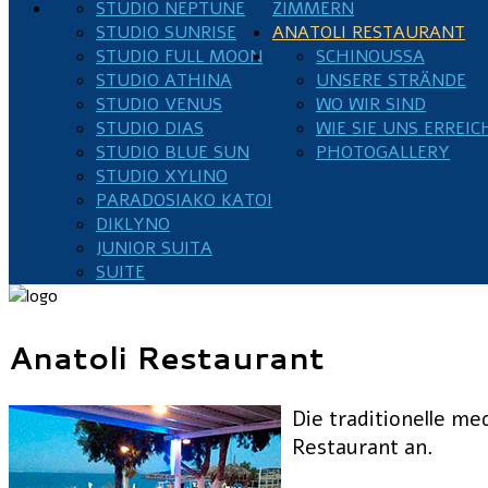
STUDIO NEPTUNE
ZIMMERN
STUDIO SUNRISE
ANATOLI RESTAURANT
STUDIO FULL MOON
SCHINOUSSA
STUDIO ATHINA
UNSERE STRÄNDE
STUDIO VENUS
WO WIR SIND
STUDIO DIAS
WIE SIE UNS ERREI
STUDIO BLUE SUN
PHOTOGALLERY
STUDIO XYLINO
PARADOSIAKO KATOI
DIKLYNO
JUNIOR SUITA
SUITE
Anatoli Restaurant
Die traditionelle m
Restaurant an.