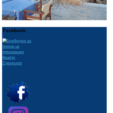
© Free
Joomla! 3 Modules
- by
VinaGecko.com
Facebook