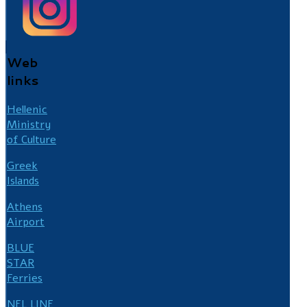
Web
links
Hellenic
Ministry
of Culture
Greek
Islands
Athens
Airport
BLUE
STAR
Ferries
NEL LINE