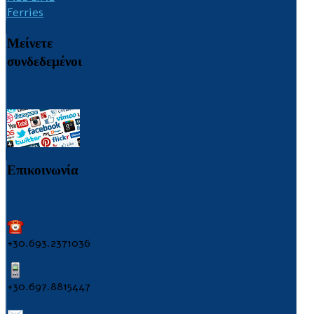
Ferries
Μείνετε
συνδεδεμένοι
Επικοινωνία
+30.693.2371036
+30.697.8815447