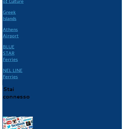
of Culture
Greek
Islands
Athens
Airport
BLUE
STAR
Ferries
NEL LINE
Ferries
Stai
connesso