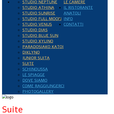
STUDIO NEPTUNE
LE CAMERE
STUDIO ATHINA
IL RISTORANTE
STUDIO SUNRISE
ANATOLI
STUDIO FULL MOON
INFO
STUDIO VENUS
CONTATTI
STUDIO DIAS
STUDIO BLUE SUN
STUDIO XYLINO
PARADOSIAKO KATOI
DIKLYNO
JUNIOR SUITA
SUITE
SCHINOUSSA
LE SPIAGGE
DOVE SIAMO
COME RAGGIUNGERCI
PHOTOGALLERY
Suite