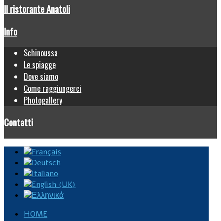
Il ristorante Anatoli
Info
Schinoussa
Le spiagge
Dove siamo
Come raggiungerci
Photogallery
Contatti
HOME