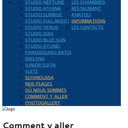
STUDIO NEPTUNE
LES CHAMBRES
STUDIO ATHINA
RESTAURANT
STUDIO SUNRISE
ANATOLI
STUDIO FULL MOON
INFORMATIONS
STUDIO VENUS
LES CONTACTS
STUDIO DIAS
STUDIO BLUE SUN
STUDIO XYLINO
PARADOSIAKO KATOI
DIKLYNO
JUNIOR SUITA
SUITE
SCHINOUSSA
NOS PLAGES
OÙ NOUS SOMMES
COMMENT Y ALLER
PHOTOGALLERY
Comment y aller