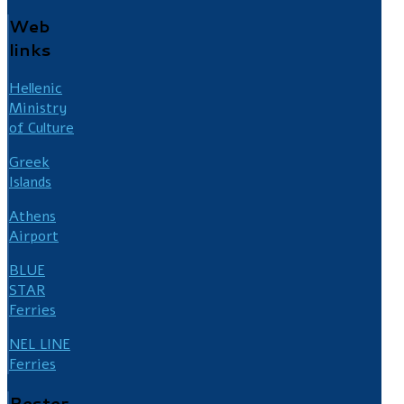
Web
links
Hellenic
Ministry
of Culture
Greek
Islands
Athens
Airport
BLUE
STAR
Ferries
NEL LINE
Ferries
Rester