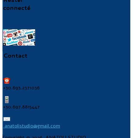
connecté
Contact
+30.693.2371036
+30.697.8815447
anatolistudio@gmail.com
Copyright © 2026. ANATOLI STUDIO.