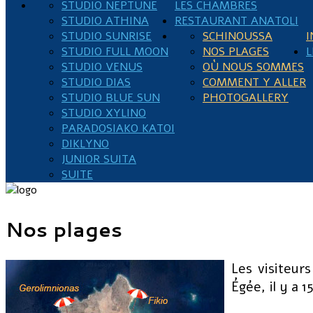
STUDIO NEPTUNE
LES CHAMBRES
STUDIO ATHINA
RESTAURANT ANATOLI
STUDIO SUNRISE
SCHINOUSSA
I
STUDIO FULL MOON
NOS PLAGES
L
STUDIO VENUS
OÙ NOUS SOMMES
STUDIO DIAS
COMMENT Y ALLER
STUDIO BLUE SUN
PHOTOGALLERY
STUDIO XYLINO
PARADOSIAKO KATOI
DIKLYNO
JUNIOR SUITA
SUITE
Nos plages
Les visiteur
Égée, il y a 1