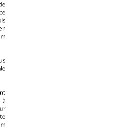
de
âce
ols
 en
fum
us
le
ent
 à
ur
te
om