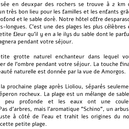
isée en deuxpar des rochers se trouve à 2 km 
un très bon lieu pour les familles et les enfants gr
rofond et le sable dorè. Notre hôtel offre desparas
s-longues. C'est une des plages les plus célèbres
etite fleur qu'il y en a le ilys du sable dont le par
gnera pendant votre séjour.
ite grotte naturel enchanteur dans lequel vo
er de l'ombre pendant votre séjour. La touche fina
eauté naturelle est donnée par la vue de Amorgos.
 la prochaine plage après Lioliou, séparés seulem
 éperon rocheux. La plage est un mélange de sable
est peu profonde et les eaux ont une coule
Pas d'arbres, mais l'aromatique "Schino", un arbus
uste à côté de l'eau et trahit les origines du n
cette petite plage.