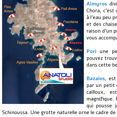
Almyros
div
Chora, c'est 
à l'eau peu p
et des chaise
raison d'un p
vous accompa
Pori
une pet
pouvez trouv
dans cette b
Bazaios
, est
par un petit
cailloux, 
magnifique. 
qui pousse j
Schinoussa. Une grotte naturelle orne le cadre de 