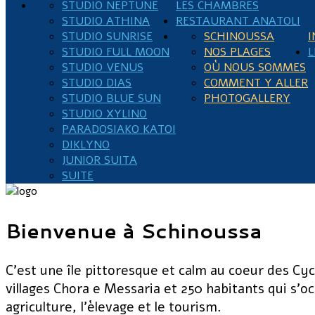
STUDIO NEPTUNE
LES CHAMBRES
STUDIO ATHINA
RESTAURANT ANATOLI
STUDIO SUNRISE
SCHINOUSSA
I
STUDIO FULL MOON
NOS PLAGES
L
STUDIO VENUS
OÙ NOUS SOMMES
STUDIO DIAS
COMMENT Y ALLER
STUDIO BLUE SUN
PHOTOGALLERY
STUDIO XYLINO
PARADOSIAKO KATOI
DIKLYNO
JUNIOR SUITA
SUITE
Bienvenue à Schinoussa
C'est une île pittoresque et calm au coeur des Cy
villages Chora e Messaria et 250 habitants qui s'oc
agriculture, l'èlevage et le tourism.